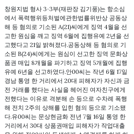
창원지법 형사 3-3부(재판장 김기풍)는 항소심
에서 폭력행위등처벌에관한법률위반상 공동상
해 등 혐의로 기소된 A(21)씨에게 징역 4월을 선
고한 원심을 깨고 징역 6월에 집행유예 2년을 선
고했다고 21일 밝혀졌다.공동상해 등 혐의로 기
소된 B(24)씨에게는 원심이 선고한 징역
문화상
품권 매입
8개월을 파기하고 징역 5개월에 집행
유예 6년을 선고하였다.안00씨는 작년 6월 17일
경남 통영 한 거리에서 20대 피해자가 자신과 금
전 거래를 했다는 사실을 헤어진 여자친구에게
전했다는 이유로 격분해 손 등으로 수차례 폭행
해 전치 2주의 상해를 입힌 혐의 등으로 기소됐
다.유00씨는
문상현금화
전년 7월 16일 통영 한
거리에서 30대
상품권매입
피해자가 작업대출