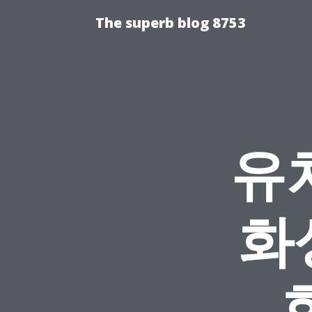
The superb blog 8753
유
화