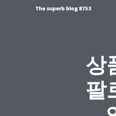
The superb blog 8753
상
팔