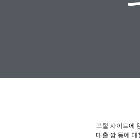
포털 사이트에 뜬
대출·깡 등에 대