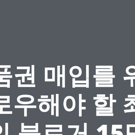
품권 매입를 
로우해야 할 
의 블로거 15