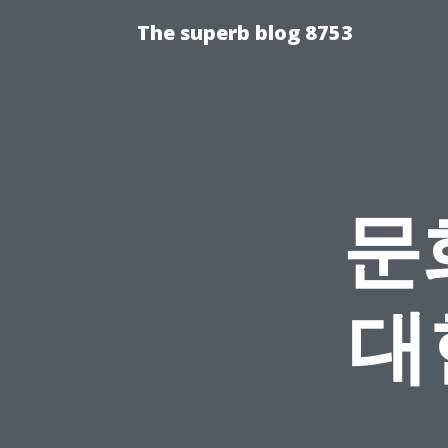
The superb blog 8753
문
대